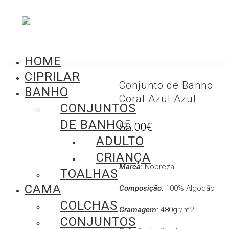
HOME
CIPRILAR
Conjunto de Banho
BANHO
Coral Azul Azul
CONJUNTOS
DE BANHO
55.00
€
ADULTO
CRIANÇA
Marca:
Nobreza
TOALHAS
CAMA
Composição:
100% Algodão
COLCHAS
Gramagem:
480gr/m2
CONJUNTOS