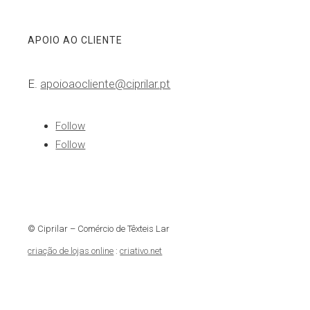
APOIO AO CLIENTE
E.
apoioaocliente@ciprilar.pt
Follow
Follow
© Ciprilar – Comércio de Têxteis Lar
criação de lojas online
:
criativo.net