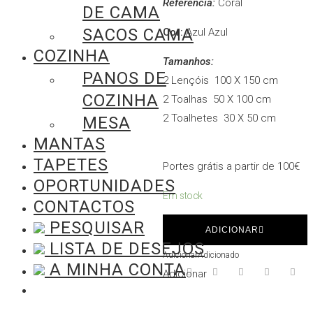
Referência:
Coral
DE CAMA
SACOS CAMA
Cor:
Azul Azul
COZINHA
Tamanhos:
PANOS DE
2 Lençóis 100 X 150 cm
COZINHA
2 Toalhas 50 X 100 cm
2 Toalhetes 30 X 50 cm
MESA
MANTAS
TAPETES
Portes grátis a partir de 100€
OPORTUNIDADES
Em stock
CONTACTOS
Quantidade
PESQUISAR
ADICIONAR
de
LISTA DE DESEJOS
Adicionar
Adicionado
Conjunto
A MINHA CONTA
Adicionar
de
Banho