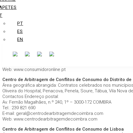
Campus de Campolide
APETES
1099-032 Lisboa
Tel.: 213 847 484
T
E-mail: cniacc@fd.unl.pt
PT
Web: www.arbitragemdeconsumo.org
ES
Centro de Informação, Medição e arbitragem de Conflitos d
EN
Área geográfica abrangida: Contratos celebrados no Distrito de 
Contactos CIMAAL – Centro de Informação, Mediação e Arbitra
Edifício Ninho de Empresas, Estrada da Penha, 8005-131 Faro
Tel.: 289 823 135
E-mail: apoio@consumidoronline.pt; cimaal@mail.telepac.pt
Web: www.consumidoronline.pt
Centro de Arbitragem de Conflitos de Consumo do Distrito de
Área geográfica abrangida: Contratos celebrados nos municípios 
Oliveira do Hospital, Penacova, Penela, Soure, Tábua, Vila Nova d
Contactos Endereço postal:
Av. Fernão Magalhães, n.º 240, 1º – 3000-172 COIMBRA
Tel.: 239 821 690
E-mail: geral@centrodearbitragemdecoimbra.com
Web: www.centrodearbitragemdecoimbra.com
Centro de Arbitragem de Conflitos de Consumo de Lisboa