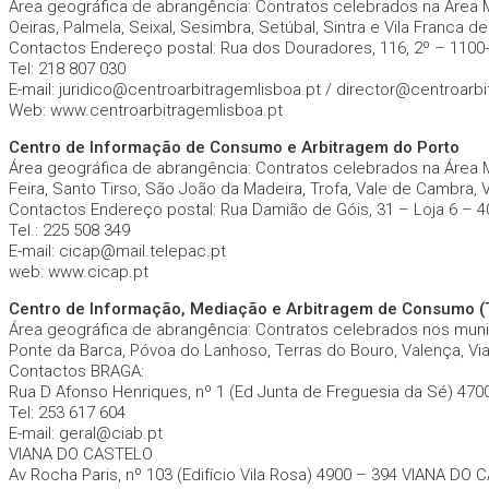
Área geográfica de abrangência: Contratos celebrados na Área Met
Oeiras, Palmela, Seixal, Sesimbra, Setúbal, Sintra e Vila Franca de 
Contactos Endereço postal: Rua dos Douradores, 116, 2º – 1100
Tel: 218 807 030
E-mail: juridico@centroarbitragemlisboa.pt / director@centroarb
Web: www.centroarbitragemlisboa.pt
Centro de Informação de Consumo e Arbitragem do Porto
Área geográfica de abrangência: Contratos celebrados na Área Me
Feira, Santo Tirso, São João da Madeira, Trofa, Vale de Cambra, 
Contactos Endereço postal: Rua Damião de Góis, 31 – Loja 6 – 4
Tel.: 225 508 349
E-mail: cicap@mail.telepac.pt
web: www.cicap.pt
Centro de Informação, Mediação e Arbitragem de Consumo (T
Área geográfica de abrangência: Contratos celebrados nos muni
Ponte da Barca, Póvoa do Lanhoso, Terras do Bouro, Valença, Vian
Contactos BRAGA:
Rua D Afonso Henriques, nº 1 (Ed Junta de Freguesia da Sé) 47
Tel: 253 617 604
E-mail: geral@ciab.pt
VIANA DO CASTELO
Av Rocha Paris, nº 103 (Edifício Vila Rosa) 4900 – 394 VIANA DO