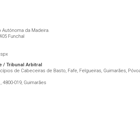
o Autónoma da Madeira.
-405 Funchal
aspx
/ Tribunal Arbitral
ípios de Cabeceiras de Basto, Fafe, Felgueiras, Guimarães, Póvoa 
1, 4800-019, Guimarães