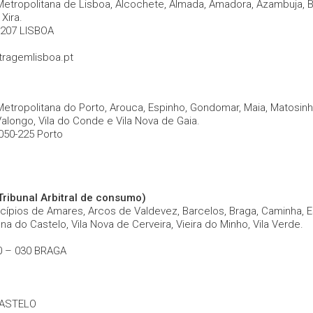
ropolitana de Lisboa, Alcochete, Almada, Amadora, Azambuja, Barre
Xira.
-207 LISBOA
itragemlisboa.pt
tropolitana do Porto, Arouca, Espinho, Gondomar, Maia, Matosinho
Valongo, Vila do Conde e Vila Nova de Gaia.
050-225 Porto
ribunal Arbitral de consumo)
cípios de Amares, Arcos de Valdevez, Barcelos, Braga, Caminha,
a do Castelo, Vila Nova de Cerveira, Vieira do Minho, Vila Verde.
00 – 030 BRAGA
 CASTELO