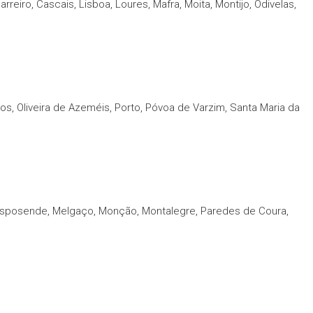
iro, Cascais, Lisboa, Loures, Mafra, Moita, Montijo, Odivelas,
s, Oliveira de Azeméis, Porto, Póvoa de Varzim, Santa Maria da
 Esposende, Melgaço, Monção, Montalegre, Paredes de Coura,