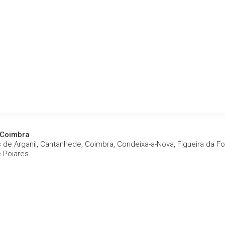
e Consumo do Algarve
Faro.
gem de Conflitos de Consumo do Algarve
 Coimbra
de Arganil, Cantanhede, Coimbra, Condeixa-a-Nova, Figueira da Fo
e Poiares.