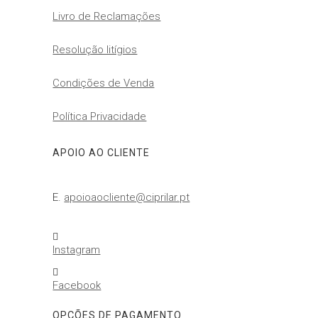
Livro de Reclamações
Resolução litígios
Condições de Venda
Política Privacidade
APOIO AO CLIENTE
E.
apoioaocliente@ciprilar.pt

Instagram

Facebook
OPÇÕES DE PAGAMENTO