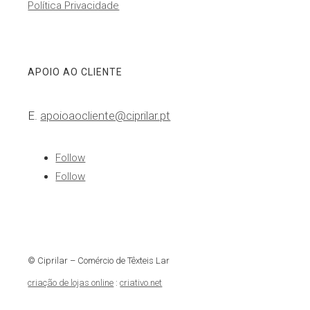
Política Privacidade
APOIO AO CLIENTE
E.
apoioaocliente@ciprilar.pt
Follow
Follow
© Ciprilar – Comércio de Têxteis Lar
criação de lojas online
:
criativo.net