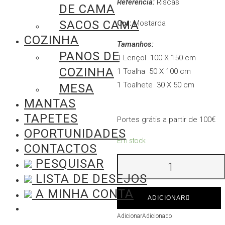
Referência:
Riscas
DE CAMA
SACOS CAMA
Cor:
Mostarda
COZINHA
Tamanhos:
PANOS DE
1 Lençol 100 X 150 cm
COZINHA
1 Toalha 50 X 100 cm
1 Toalhete 30 X 50 cm
MESA
MANTAS
TAPETES
Portes grátis a partir de 100€
OPORTUNIDADES
Em stock
CONTACTOS
Quantidade
PESQUISAR
de
LISTA DE DESEJOS
Conjunto
A MINHA CONTA
ADICIONAR
de
Banho
Adicionar
Adicionado