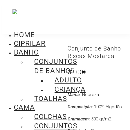
HOME
CIPRILAR
Conjunto de Banho
BANHO
Riscas Mostarda
CONJUNTOS
DE BANHO
32.00
€
ADULTO
CRIANÇA
Marca:
Nobreza
TOALHAS
CAMA
Composição:
100% Algodão
COLCHAS
Gramagem:
500 gr/m2
CONJUNTOS