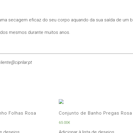
Bambu
Rosa
 uma secagem eficaz do seu corpo aquando da sua saída de um b
a dos mesmos durante muitos anos.
liente@ciprilar.pt
nho Folhas Rosa
Conjunto de Banho Pregas Rosa
65.00
€
de desejos
Adicionar à lista de desejos