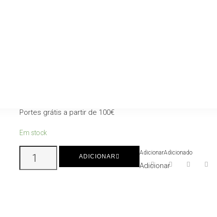
Cor:
Rosa
Tamanhos:
2 Lençóis 100 X 150 cm
2 Toalhas 50 X 100 cm
2 Toalhetes 30 X 50 cm
Portes grátis a partir de 100€
Em stock
Quantidade
Adicionar
Adicionado
ADICIONAR
de
Adicionar
Conjunto
de
Banho