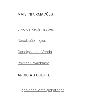
MAIS INFORMAÇÕES
Livro de Reclamações
Resolução litígios
Condições de Venda
Política Privacidade
APOIO AO CLIENTE
E.
apoioaocliente@ciprilar.pt
