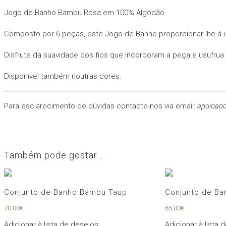
Jogo de Banho Bambu Rosa em 100% Algodão.
Composto por 6 peças, este Jogo de Banho proporcionar-lhe-á
Disfrute da suavidade dos fios que incorporam a peça e usufru
Disponível também noutras cores.
Para esclarecimento de dúvidas contacte-nos via email:
apoioaoc
Também pode gostar…
Conjunto de Banho Bambu Taup
Conjunto de Ba
70.00
€
65.00
€
Adicionar à lista de desejos
Adicionar à lista 