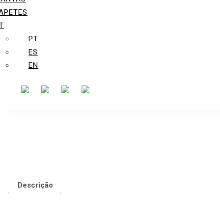
APETES
T
PT
ES
EN
Descrição