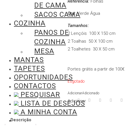
Referência:
Folhas
DE CAMA
SACOS CAMA
Cor:
Verde Água
COZINHA
Tamanhos:
PANOS DE
2 Lençóis 100 X 150 cm
COZINHA
2 Toalhas 50 X 100 cm
2 Toalhetes 30 X 50 cm
MESA
MANTAS
TAPETES
Portes grátis a partir de 100€
OPORTUNIDADES
Esgotado
CONTACTOS
PESQUISAR
Adicionar
Adicionado
Adicionar
LISTA DE DESEJOS
A MINHA CONTA
Descrição