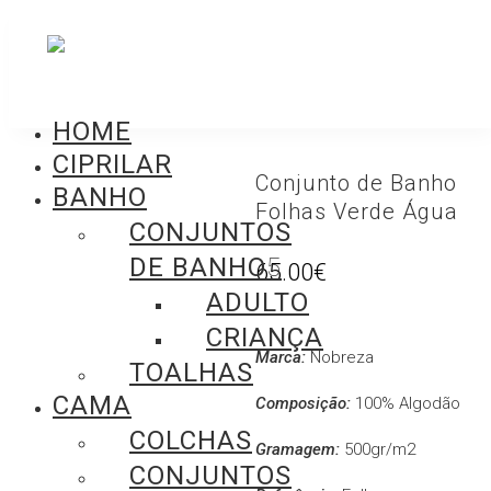
HOME
CIPRILAR
Conjunto de Banho
BANHO
Folhas Verde Água
CONJUNTOS
DE BANHO
65.00
€
ADULTO
CRIANÇA
Marca:
Nobreza
TOALHAS
CAMA
Composição:
100% Algodão
COLCHAS
Gramagem:
500gr/m2
CONJUNTOS