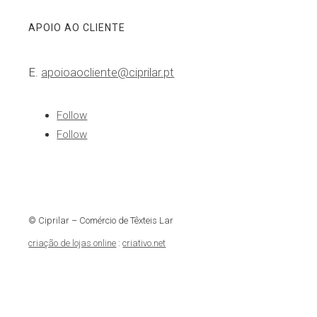
APOIO AO CLIENTE
E.
apoioaocliente@ciprilar.pt
Follow
Follow
© Ciprilar – Comércio de Têxteis Lar
criação de lojas online
:
criativo.net