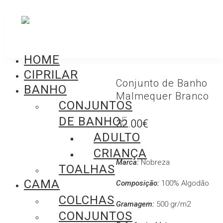
HOME
CIPRILAR
Conjunto de Banho
BANHO
Malmequer Branco
CONJUNTOS
DE BANHO
32.00
€
ADULTO
CRIANÇA
Marca:
Nobreza
TOALHAS
CAMA
Composição:
100% Algodão
COLCHAS
Gramagem:
500 gr/m2
CONJUNTOS