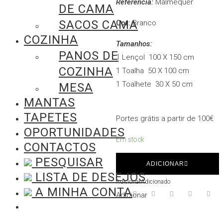
Referência:
Malmequer
DE CAMA
SACOS CAMA
Cor:
Branco
COZINHA
Tamanhos:
PANOS DE
1 Lençol 100 X 150 cm
COZINHA
1 Toalha 50 X 100 cm
1 Toalhete 30 X 50 cm
MESA
MANTAS
TAPETES
Portes grátis a partir de 100€
OPORTUNIDADES
Em stock
CONTACTOS
Quantidade
PESQUISAR
ADICIONAR
de
LISTA DE DESEJOS
Adicionar
Adicionado
Conjunto
A MINHA CONTA
Adicionar
de
Banho