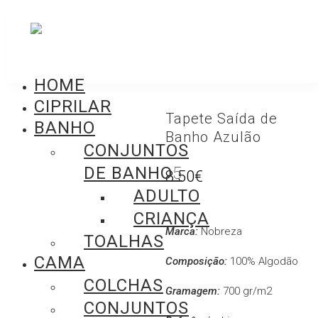
HOME
CIPRILAR
Tapete Saída de
BANHO
Banho Azulão
CONJUNTOS
DE BANHO
8.50
€
ADULTO
CRIANÇA
Marca:
Nobreza
TOALHAS
CAMA
Composição:
100% Algodão
COLCHAS
Gramagem:
700 gr/m2
CONJUNTOS