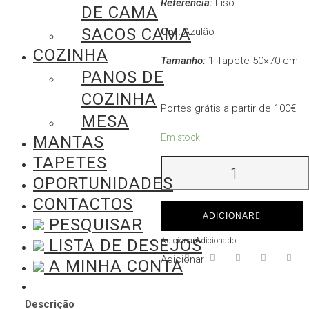
Referência:
Liso
DE CAMA
SACOS CAMA
Cor:
Azulão
COZINHA
Tamanho:
1 Tapete 50×70 cm
PANOS DE
COZINHA
Portes grátis a partir de 100€
MESA
Em stock
MANTAS
TAPETES
Quantidade
OPORTUNIDADES
de
CONTACTOS
Tapete
ADICIONAR
Saída
PESQUISAR
de
LISTA DE DESEJOS
Adicionar
Adicionado
Banho
Adicionar
A MINHA CONTA
Azulão
Descrição